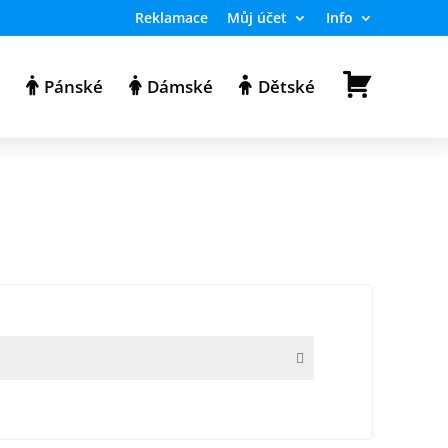
Reklamace
Můj účet
Info
K
y
Pánské
Dámské
Dětské
o
š
í
k