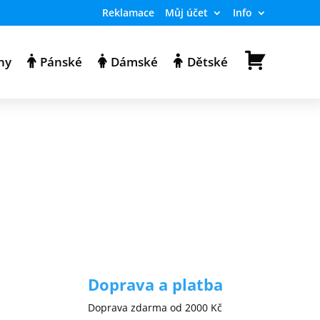
Reklamace
Můj účet
Info
K
ny
Pánské
Dámské
Dětské
o
š
í
k
Doprava a platba
Doprava zdarma od 2000 Kč