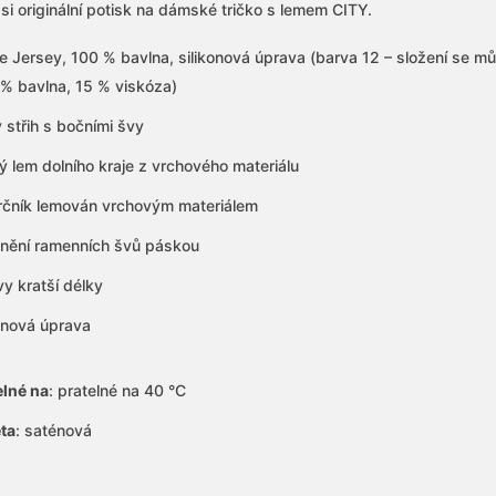
si originální potisk na dámské tričko s lemem CITY.
e Jersey, 100 % bavlna, silikonová úprava (barva 12 – složení se můž
 % bavlna, 15 % viskóza)
 střih s bočními švy
ký lem dolního kraje z vrchového materiálu
rčník lemován vrchovým materiálem
nění ramenních švů páskou
vy kratší délky
konová úprava
elné na
:
pratelné na 40 °C
eta
:
saténová