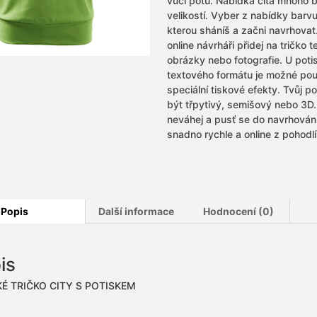
vůči potu. Nabídka čítá mnoho 
velikostí. Vyber z nabídky barvu
kterou sháníš a začni navrhova
online návrháři přidej na tričko t
obrázky nebo fotografie. U poti
textového formátu je možné použ
speciální tiskové efekty. Tvůj p
být třpytivý, semišový nebo 3D.
neváhej a pusť se do navrhován
snadno rychle a online z pohodl
Popis
Další informace
Hodnocení (0)
is
É TRIČKO CITY S POTISKEM