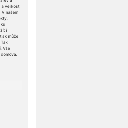
barev a
 a velikost,
t. V našem
exty,
sku
ít i
otisk může
 Tak
í. Vše
í domova.