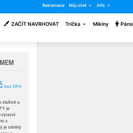
Reklamace
Můj účet
Info
ZAČÍT NAVRHOVAT
Trička
Mikiny
Páns
EMEM
al
Current
č
bez DPH
price
o slušivé a
TY je
is:
zvýrazní
no z
č.
229 Kč.
rý je odolný