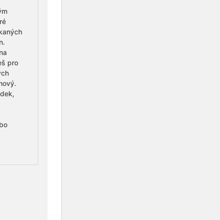
ným
ré
ukaných
n.
 na
eš pro
ých
mový.
ádek,
bo