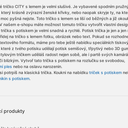
 tričko CITY s lemem je velmi slušivé. Je vybavené spodním pruž
 který krásně zvýrazní ženské křivky, nebo naopak skryje ty, na kte
 moc pyšná nejste. Toto tričko s lemem se liší od běžných a již oko
. V našem e-shopu máte možnost tomuto tričku vytvořit vlastní desig
trička s potiskem je velmi snadná a rychlé. Potisk trička je jen a jen
Přidej na tričko s lemem fotku, obrázek nebo text. Pokud se rozhodn
 textového formátu, máme pro tebe ještě nabídku speciálních tiskov
, které z tvého potisku udělají potisk semišový, třpytivý nebo 3D gu
stylovým tričkem uděláš radost nejen sobě, ale i partě svých kamár
či blízkým. Vytvoř tato trička s potiskem na rozlučku se svobodou,
ní ples
nebo na oslavu narozenin.
i potrpíš na klasická trička. Koukni na nabídku
triček s potiskem
ne
ikin s potiskem
.
cí produkty