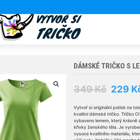
DÁMSKÉ TRIČKO S L
Origin
349
Kč
229
K
price
Vytvoř si originální potisk na tot
kvalitní dámské tričko. Tričko CI
was:
vybaveno lemem, který krásně 
křivky ženského těla. Je vyrobe
349 K
vysoce kvalitního materiálu, kte