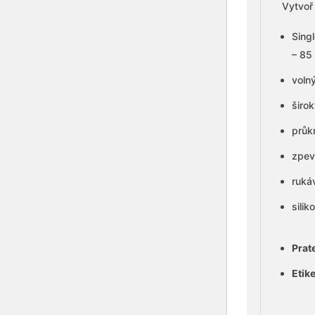
Vytvoř 
Singl
– 85
volný
širo
průk
zpev
ruká
sili
Prat
Etik