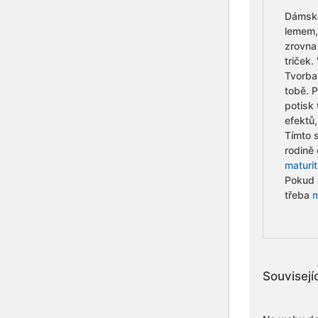
Dámské
lemem,
zrovna
triček
Tvorba 
tobě. 
potisk
efektů
Tímto 
rodině 
maturit
Pokud s
třeba
m
Souvisejí