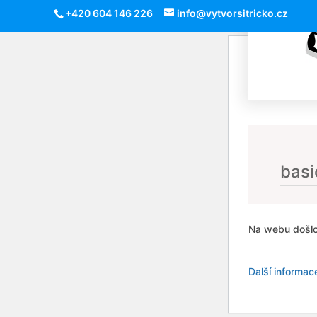
+420 604 146 226
info@vytvorsitricko.cz
basi
Na webu došlo
Další informac