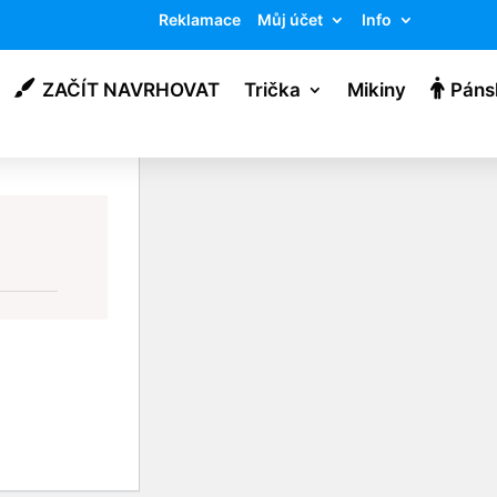
Reklamace
Můj účet
Info
ZAČÍT NAVRHOVAT
Trička
Mikiny
Páns