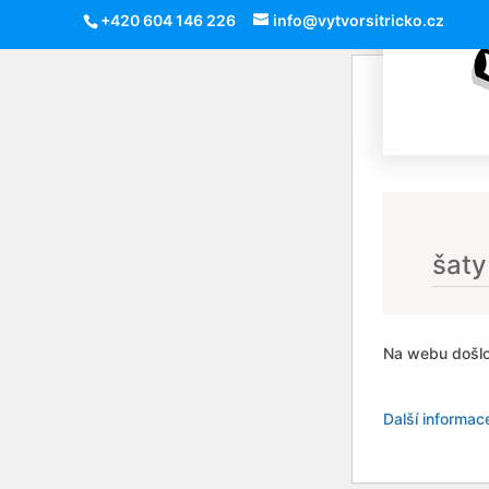
+420 604 146 226
info@vytvorsitricko.cz
šaty
Na webu došlo
Další informac