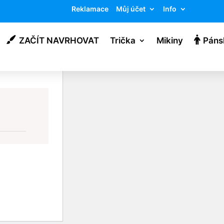
Reklamace
Můj účet
Info
ZAČÍT NAVRHOVAT
Trička
Mikiny
Páns