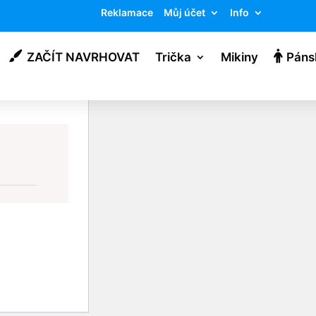
Reklamace
Můj účet
Info
ZAČÍT NAVRHOVAT
Trička
Mikiny
Páns